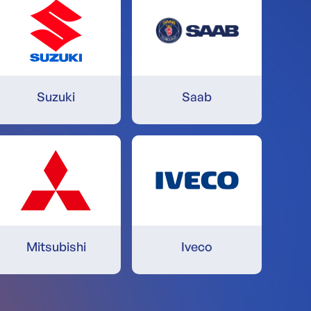
Suzuki
Saab
Mitsubishi
Iveco