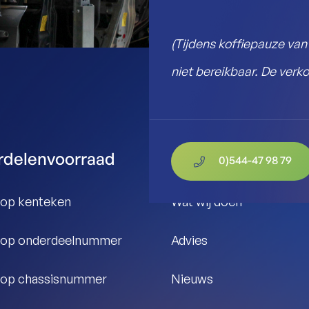
(Tijdens koffiepauze van 
niet bereikbaar. De verk
delenvoorraad
Informatie
0)544-47 98 79
op kenteken
Wat wij doen
 op onderdeelnummer
Advies
 op chassisnummer
Nieuws