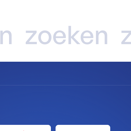
n
zoeken