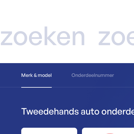
zoeken
zo
Merk & model
Onderdeelnummer
Tweedehands auto onderdel