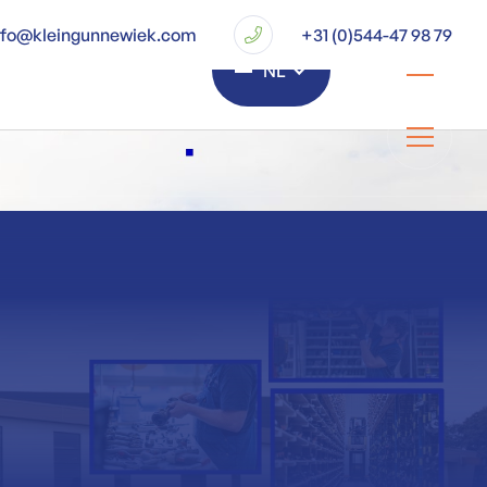
nfo@kleingunnewiek.com
+31 (0)544-47 98 79
NL