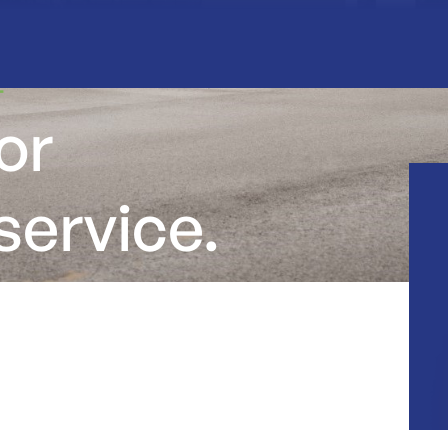
T
or
service.