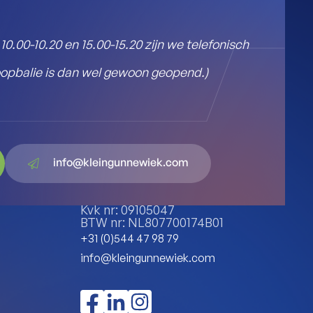
10.00-10.20 en 15.00-15.20 zijn we telefonisch
oopbalie is dan wel gewoon geopend.)
info@kleingunnewiek.com
Zuidgang 9, 7141 JK
Groenlo
Kvk nr: 09105047
BTW nr: NL807700174B01
+31 (0)544 47 98 79
info@kleingunnewiek.com