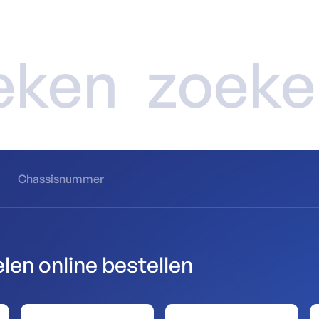
eken
zoeke
Chassisnummer
en online bestellen