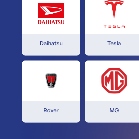
Daihatsu
Tesla
Rover
MG